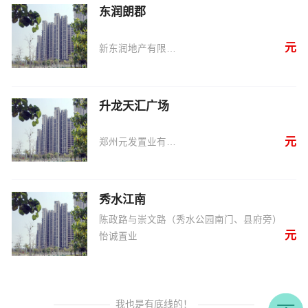
东润朗郡
元
新东润地产有限公司
升龙天汇广场
元
郑州元发置业有限公司
秀水江南
陈政路与崇文路（秀水公园南门、县府旁）
元
怡诚置业
我也是有底线的！