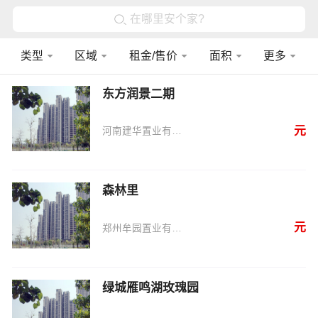
在哪里安个家?
类型
区域
租金/售价
面积
更多
东方润景二期
元
河南建华置业有限公司
森林里
元
郑州牟园置业有限公司
绿城雁鸣湖玫瑰园