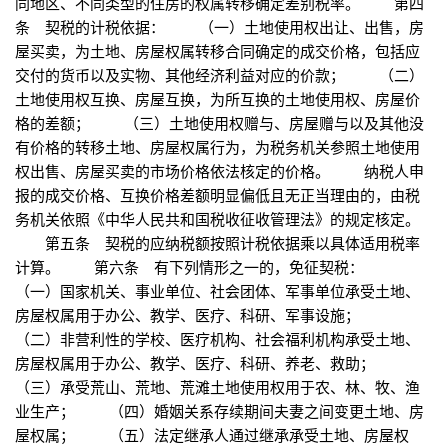
同地区、不同类型的住房的权属转移确定差别税率。 第四
条 契税的计税依据： （一）土地使用权出让、出售，房
屋买卖，为土地、房屋权属转移合同确定的成交价格，包括应
交付的货币以及实物、其他经济利益对应的价款； （二）
土地使用权互换、房屋互换，为所互换的土地使用权、房屋价
格的差额； （三）土地使用权赠与、房屋赠与以及其他没
有价格的转移土地、房屋权属行为，为税务机关参照土地使用
权出售、房屋买卖的市场价格依法核定的价格。 纳税人申
报的成交价格、互换价格差额明显偏低且无正当理由的，由税
务机关依照《中华人民共和国税收征收管理法》的规定核定。
第五条 契税的应纳税额按照计税依据乘以具体适用税率
计算。 第六条 有下列情形之一的，免征契税：
（一）国家机关、事业单位、社会团体、军事单位承受土地、
房屋权属用于办公、教学、医疗、科研、军事设施；
（二）非营利性的学校、医疗机构、社会福利机构承受土地、
房屋权属用于办公、教学、医疗、科研、养老、救助；
（三）承受荒山、荒地、荒滩土地使用权用于农、林、牧、渔
业生产； （四）婚姻关系存续期间夫妻之间变更土地、房
屋权属； （五）法定继承人通过继承承受土地、房屋权