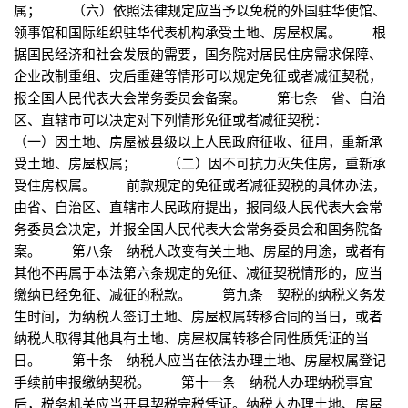
属； （六）依照法律规定应当予以免税的外国驻华使馆、
领事馆和国际组织驻华代表机构承受土地、房屋权属。 根
据国民经济和社会发展的需要，国务院对居民住房需求保障、
企业改制重组、灾后重建等情形可以规定免征或者减征契税，
报全国人民代表大会常务委员会备案。 第七条 省、自治
区、直辖市可以决定对下列情形免征或者减征契税：
（一）因土地、房屋被县级以上人民政府征收、征用，重新承
受土地、房屋权属； （二）因不可抗力灭失住房，重新承
受住房权属。 前款规定的免征或者减征契税的具体办法，
由省、自治区、直辖市人民政府提出，报同级人民代表大会常
务委员会决定，并报全国人民代表大会常务委员会和国务院备
案。 第八条 纳税人改变有关土地、房屋的用途，或者有
其他不再属于本法第六条规定的免征、减征契税情形的，应当
缴纳已经免征、减征的税款。 第九条 契税的纳税义务发
生时间，为纳税人签订土地、房屋权属转移合同的当日，或者
纳税人取得其他具有土地、房屋权属转移合同性质凭证的当
日。 第十条 纳税人应当在依法办理土地、房屋权属登记
手续前申报缴纳契税。 第十一条 纳税人办理纳税事宜
后，税务机关应当开具契税完税凭证。纳税人办理土地、房屋