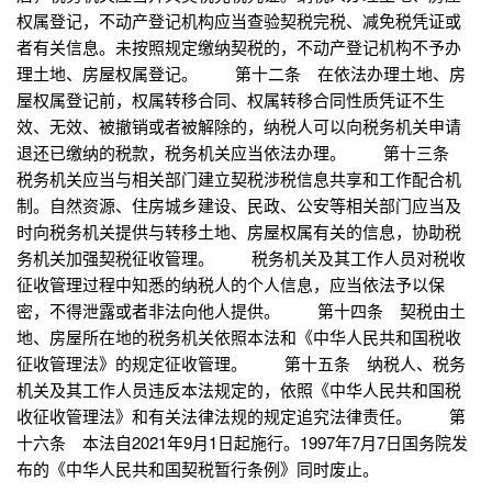
权属登记，不动产登记机构应当查验契税完税、减免税凭证或
者有关信息。未按照规定缴纳契税的，不动产登记机构不予办
理土地、房屋权属登记。 第十二条 在依法办理土地、房
屋权属登记前，权属转移合同、权属转移合同性质凭证不生
效、无效、被撤销或者被解除的，纳税人可以向税务机关申请
退还已缴纳的税款，税务机关应当依法办理。 第十三条
税务机关应当与相关部门建立契税涉税信息共享和工作配合机
制。自然资源、住房城乡建设、民政、公安等相关部门应当及
时向税务机关提供与转移土地、房屋权属有关的信息，协助税
务机关加强契税征收管理。 税务机关及其工作人员对税收
征收管理过程中知悉的纳税人的个人信息，应当依法予以保
密，不得泄露或者非法向他人提供。 第十四条 契税由土
地、房屋所在地的税务机关依照本法和《中华人民共和国税收
征收管理法》的规定征收管理。 第十五条 纳税人、税务
机关及其工作人员违反本法规定的，依照《中华人民共和国税
收征收管理法》和有关法律法规的规定追究法律责任。 第
十六条 本法自2021年9月1日起施行。1997年7月7日国务院发
布的《中华人民共和国契税暂行条例》同时废止。